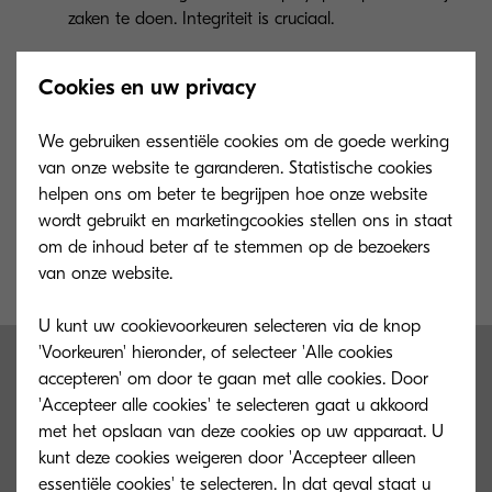
zaken te doen. Integriteit is cruciaal.
Cookies en uw privacy
Persoonlijkheid
04
We gebruiken essentiële cookies om de goede werking
Wij geven oprecht om onze klanten, nemen de tijd
van onze website te garanderen. Statistische cookies
om ze te begrijpen en zetten ze op de eerste plaats.
helpen ons om beter te begrijpen hoe onze website
wordt gebruikt en marketingcookies stellen ons in staat
om de inhoud beter af te stemmen op de bezoekers
van onze website.
U kunt uw cookievoorkeuren selecteren via de knop
'Voorkeuren' hieronder, of selecteer 'Alle cookies
Waarom KYOCERA?
accepteren' om door te gaan met alle cookies. Door
'Accepteer alle cookies' te selecteren gaat u akkoord
met het opslaan van deze cookies op uw apparaat. U
Waarom zou je KYOCERA als werkgever willen?
kunt deze cookies weigeren door 'Accepteer alleen
essentiële cookies' te selecteren. In dat geval staat u