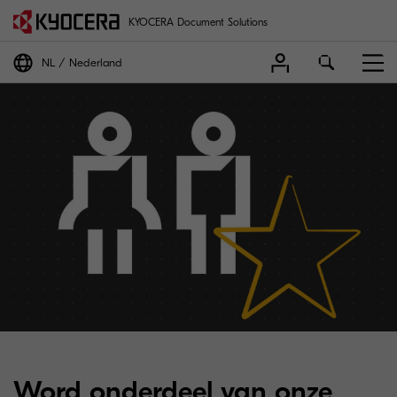
KYOCERA Document Solutions
NL
Nederland
Word onderdeel van onze