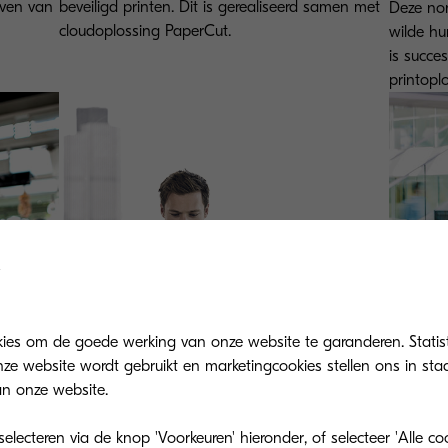
even van
beveiligd printen. Dit is gerealiseerd samen met
Deze non
cloudoplossing PaperCut.
wilde hu
is succe
printopl
kies om de goede werking van onze website te garanderen. Statis
ze website wordt gebruikt en marketingcookies stellen ons in sta
n onze website.
lecteren via de knop 'Voorkeuren' hieronder, of selecteer 'Alle c