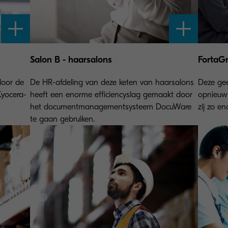
Salon B - haarsalons
FortaGr
door de
De HR-afdeling van deze keten van haarsalons
Deze gee
Kyocera-
heeft een enorme efficiencyslag gemaakt door
opnieuw
het documentmanagementsysteem DocuWare
zij zo e
te gaan gebruiken.