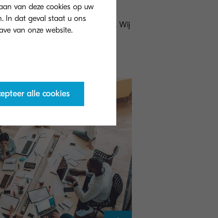
h Lyceum - onderwijs
slaan van deze cookies op uw
. In dat geval staat u ons
ool wilde hun printkosten verlagen. Wij
it voor hen gerealiseerd met de
tatie van follow-me printen.
epteer alle cookies