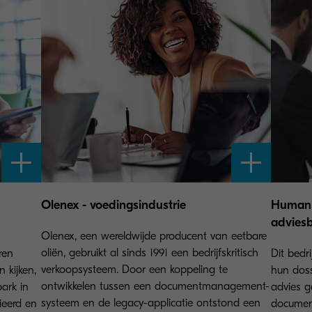
Olenex - voedingsindustrie
Human 
advies
Olenex, een wereldwijde producent van eetbare
oliën, gebruikt al sinds 1991 een bedrijfskritisch
ren
Dit bedr
verkoopsysteem. Door een koppeling te
 kijken,
hun doss
ontwikkelen tussen een documentmanagement-
ark in
advies g
systeem en de legacy-applicatie ontstond een
ieerd en
documen