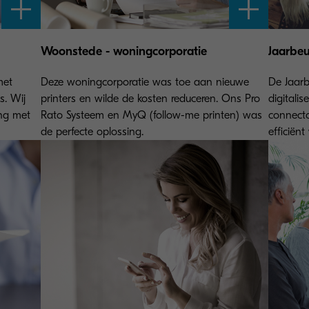
Woonstede - woningcorporatie
Jaarbeu
met
Deze woningcorporatie was toe aan nieuwe
De Jaarb
s. Wij
printers en wilde de kosten reduceren. Ons Pro
digitali
ng met
Rato Systeem en MyQ (follow-me printen) was
connecto
de perfecte oplossing.
efficiën