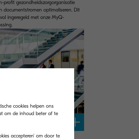
-profit gezondheidszorgorganisatie
n documentstromen optimaliseren. Dit
svol ingeregeld met onze MyQ-
ossing.
tische cookies helpen ons
at om de inhoud beter af te
ookies accepteren' om door te