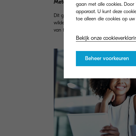
Meteo Group - weerinstituut
gaan met alle cookies. Door 
apparaat. U kunt deze cookies
Dit grootste private weerbedrijf van Eu
wilde hun printerpark reduceren. Met de
van follow-me printen is dit gerealiseerd
Bekijk onze cookieverklari
Beheer voorkeuren