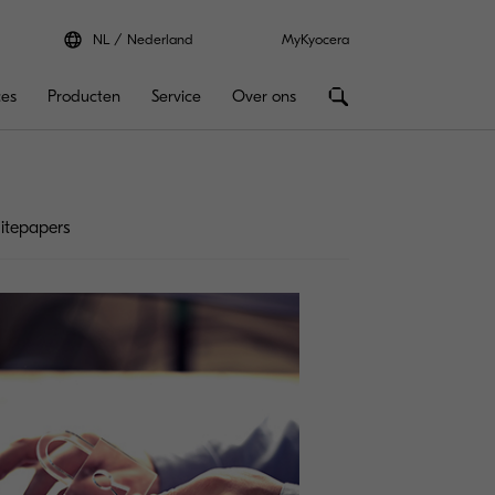
NL
Nederland
MyKyocera
ces
Producten
Service
Over ons
tepapers