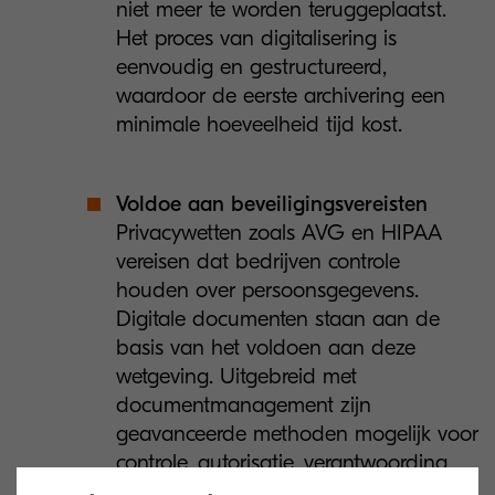
niet meer te worden teruggeplaatst.
Het proces van digitalisering is
eenvoudig en gestructureerd,
waardoor de eerste archivering een
minimale hoeveelheid tijd kost.
Voldoe aan beveiligingsvereisten
Privacywetten zoals AVG en HIPAA
vereisen dat bedrijven controle
houden over persoonsgegevens.
Digitale documenten staan aan de
basis van het voldoen aan deze
wetgeving. Uitgebreid met
documentmanagement zijn
geavanceerde methoden mogelijk voor
controle, autorisatie, verantwoording,
bewaar- en verwijderplicht en een