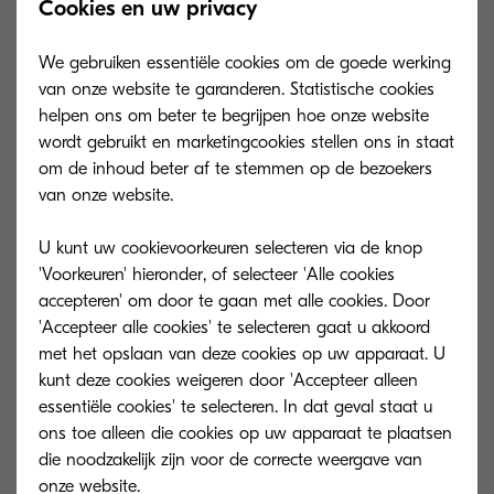
Cookies en uw privacy
complete audittrail op alle
documenten.
We gebruiken essentiële cookies om de goede werking
van onze website te garanderen. Statistische cookies
helpen ons om beter te begrijpen hoe onze website
Direct herstel na calamiteit
wordt gebruikt en marketingcookies stellen ons in staat
Papieren documenten worden vaak
om de inhoud beter af te stemmen op de bezoekers
voor langere termijn opgeslagen in
van onze website.
een niet gebruikte ruimte. Stel dat
bijvoorbeeld een ondergelopen kelder
U kunt uw cookievoorkeuren selecteren via de knop
alle bedrijfsgegevens vernietigt. Hoe
'Voorkeuren' hieronder, of selecteer 'Alle cookies
accepteren' om door te gaan met alle cookies. Door
zou dat uw organisatie beïnvloeden?
'Accepteer alle cookies' te selecteren gaat u akkoord
Van digitale documenten kan
met het opslaan van deze cookies op uw apparaat. U
regelmatig een back-up worden
kunt deze cookies weigeren door 'Accepteer alleen
gemaakt, waardoor na verlies door
essentiële cookies' te selecteren. In dat geval staat u
bijvoorbeeld inbraak, overstroming en
ons toe alleen die cookies op uw apparaat te plaatsen
brand alles direct hersteld kan worden.
die noodzakelijk zijn voor de correcte weergave van