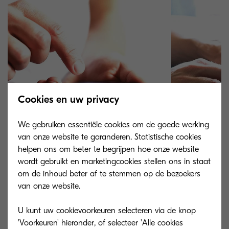
Cookies en uw privacy
We gebruiken essentiële cookies om de goede werking
van onze website te garanderen. Statistische cookies
helpen ons om beter te begrijpen hoe onze website
Privacyverklaring
KFS privacyver
wordt gebruikt en marketingcookies stellen ons in staat
om de inhoud beter af te stemmen op de bezoekers
Hoe KYOCERA online en offline
Hoe we persoon
van onze website.
persoonsgegevens verwerkt als
relatie tot KYOC
verwerkingsverantwoordelijke.
waarbij Kyocera 
U kunt uw cookievoorkeuren selecteren via de knop
gegevensbeheer
'Voorkeuren' hieronder, of selecteer 'Alle cookies