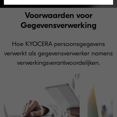
Voorwaarden voor
Gegevensverwerking
Hoe KYOCERA persoonsgegevens
verwerkt als gegevensverwerker namens
verwerkingsverantwoordelijken.