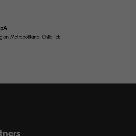
SpA
ion Metropolitana, Chile Tel:
tners