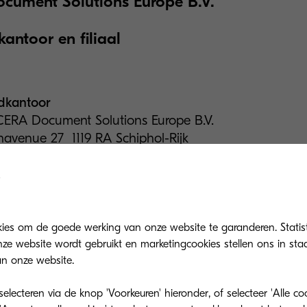
ument Solutions Europe B.V.
ntoor en filiaal
dkantoor
ERA Document Solutions Europe B.V.
avenue 27 1119 RA Schiphol-Rijk
+31(0)20-654-0000
l: info@deu.kyocera.com
al Duitsland
kies om de goede werking van onze website te garanderen. Statis
ERA Document Solutions Europe B.V
ze website wordt gebruikt en marketingcookies stellen ons in sta
Hahn-Str. 12 D-40670 Meerbusch
n onze website.
+49(0)2159-928-500
l: info@deu.kyocera.com
lecteren via de knop 'Voorkeuren' hieronder, of selecteer 'Alle c