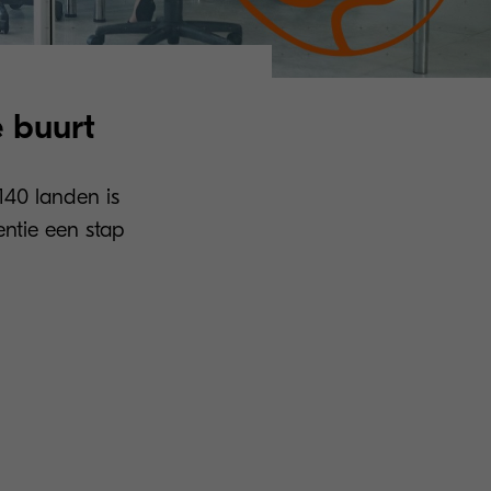
e buurt
140 landen is
ntie een stap