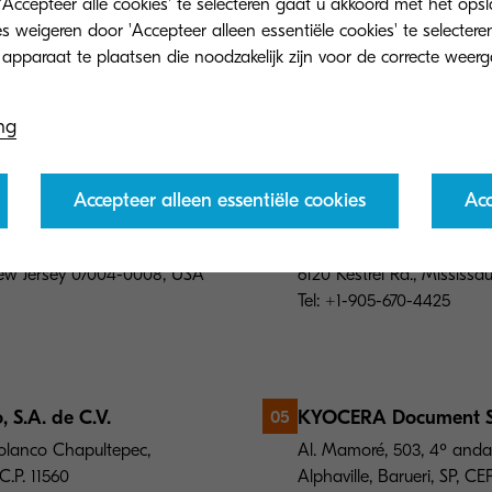
'Accepteer alle cookies' te selecteren gaat u akkoord met het op
 weigeren door 'Accepteer alleen essentiële cookies' te selecteren
n Zuid-Amerika
ng
RA Document Solutions in Noord- en Zuid-Amerika
Accepteer alleen essentiële cookies
Acc
, Inc.
KYOCERA Document So
04
New Jersey 07004-0008, USA
6120 Kestrel Rd., Missis
Tel: +1-905-670-4425
S.A. de C.V.
KYOCERA Document Sol
05
Polanco Chapultepec,
Al. Mamoré, 503, 4º andar,
C.P. 11560
Alphaville, Barueri, SP, C