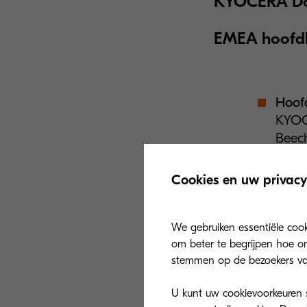
KYOCERA Doc
EMEA hoofdka
Hoof
KYOC
Beech
Tel: 
E-mai
Cookies en uw privacy
Filia
We gebruiken essentiële coo
KYOC
om beter te begrijpen hoe on
Otto-
stemmen op de bezoekers va
Tel: 
E-mai
U kunt uw cookievoorkeuren se