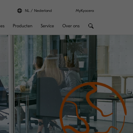
NL
Nederland
MyKyocera
ces
Producten
Service
Over ons