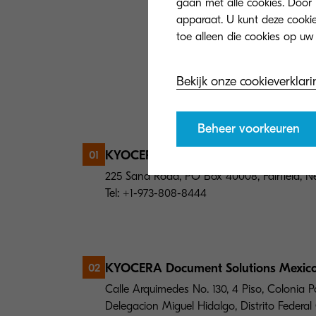
gaan met alle cookies. Door 
apparaat. U kunt deze cookies
Noord- e
Bekijk onze cookieverklari
Adressen KYOCE
Beheer voorkeuren
KYOCERA Document Solutions America
01
225 Sand Road, PO Box 40008, Fairfield, 
Tel: +1-973-808-8444
KYOCERA Document Solutions Mexico, 
02
Calle Arquimedes No. 130, 4 Piso, Colonia 
Delegacion Miguel Hidalgo, Distrito Federal 