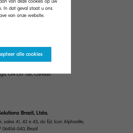
slaan van deze cookies op uw
. In dat geval staat u ons
epteer alle cookies
lutions Canada, Ltd.
sauga, ON L5T 1S8, Canada
utions Brazil, Ltda.
 salas 41, 42 e 43, do Ed. lcon Alphaville,
EP 06454-040, Brazil