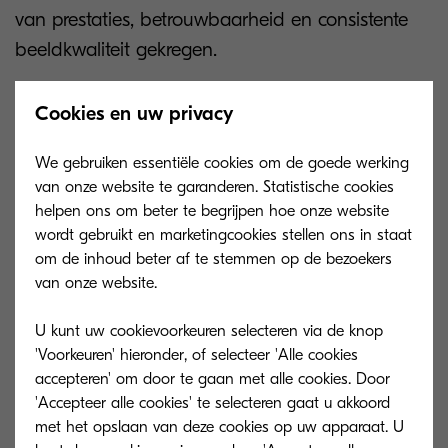
van prestaties, betrouwbaarheid en consistente
beeldkwaliteit gekregen.
Kyocera staat voor
Cookies en uw privacy
betrouwbaarheid
We gebruiken essentiële cookies om de goede werking
van onze website te garanderen. Statistische cookies
helpen ons om beter te begrijpen hoe onze website
Volgens George Mikolay, Associate Director van
wordt gebruikt en marketingcookies stellen ons in staat
Copiers / Production bij Keypoint Intelligence -
om de inhoud beter af te stemmen op de bezoekers
Buyers Lab, begint het verhaal van Kyocera met
van onze website.
betrouwbaarheid. “In totaal hebben we tijdens
U kunt uw cookievoorkeuren selecteren via de knop
het testen, waarbij we bijna 600.000 afdrukken
'Voorkeuren' hieronder, of selecteer 'Alle cookies
maakten, slechts drie papierstoringen gehad. En
accepteren' om door te gaan met alle cookies. Door
wanneer rekening wordt gehouden met de
'Accepteer alle cookies' te selecteren gaat u akkoord
duurzame verbruiksartikelen, zal downtime
met het opslaan van deze cookies op uw apparaat. U