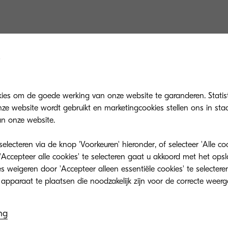
kies om de goede werking van onze website te garanderen. Statis
ze website wordt gebruikt en marketingcookies stellen ons in sta
n onze website.
ion staat voor het tweede jaar op rij op de lijst van
lecteren via de knop 'Voorkeuren' hieronder, of selecteer 'Alle c
e voorop lopen bij het verminderen van milieurisico's
'Accepteer alle cookies' te selecteren gaat u akkoord met het op
e wereldeconomie, die zowel de mens als onze plan
 weigeren door 'Accepteer alleen essentiële cookies' te selecteren
komen na evaluatie van meer dan 12.000 bedrijven.
ng
r van deze zogenaamde
A list
is CDP, een non-profit 