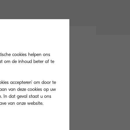
tische cookies helpen ons
at om de inhoud beter af te
 200
ookies accepteren' om door te
 en het opbouwen
slaan van deze cookies op uw
eet dient. De
. In dat geval staat u ons
organisatie die