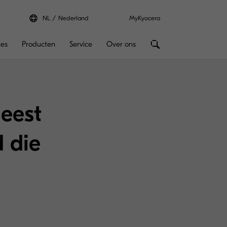
NL
Nederland
MyKyocera
ces
Producten
Service
Over ons
eest
d die