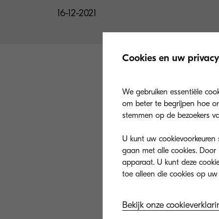
16-12-2021
Cookies en uw privacy
We gebruiken essentiële coo
om beter te begrijpen hoe on
stemmen op de bezoekers va
Kyocera Corporat
U kunt uw cookievoorkeuren se
organisaties di
gaan met alle cookies. Door 
van een duurzam
apparaat. U kunt deze cookies
lijst
is tot stand ge
Bekijk onze cookieverklari
De samenstelle