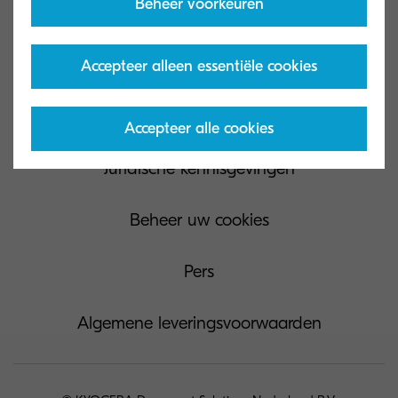
Beheer voorkeuren
Privacy en cookies
Gebruiksvoorwaarden website
Accepteer alleen essentiële cookies
Governance
Accepteer alle cookies
Juridische kennisgevingen
Beheer uw cookies
Pers
Algemene leveringsvoorwaarden