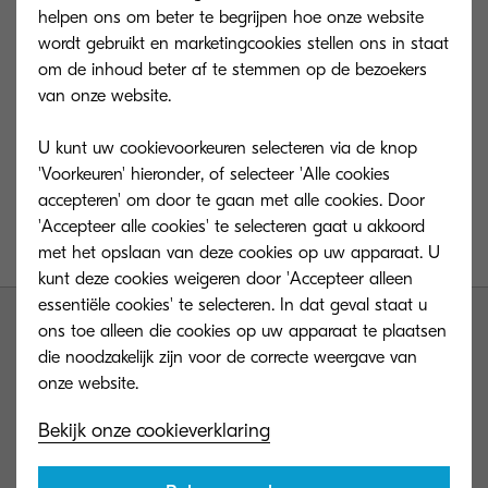
helpen ons om beter te begrijpen hoe onze website
wordt gebruikt en marketingcookies stellen ons in staat
om de inhoud beter af te stemmen op de bezoekers
van onze website.
U kunt uw cookievoorkeuren selecteren via de knop
'Voorkeuren' hieronder, of selecteer 'Alle cookies
Passing away of Kazuo Inamori, Founder and
accepteren' om door te gaan met alle cookies. Door
Honorary Chairman of Kyocera Corporation.
Link
'Accepteer alle cookies' te selecteren gaat u akkoord
to official press release
.
met het opslaan van deze cookies op uw apparaat. U
kunt deze cookies weigeren door 'Accepteer alleen
essentiële cookies' te selecteren. In dat geval staat u
ons toe alleen die cookies op uw apparaat te plaatsen
die noodzakelijk zijn voor de correcte weergave van
Bekijk onze cookieverklaring
Contact