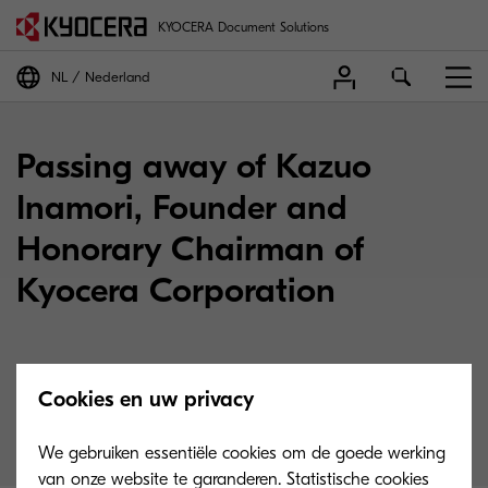
KYOCERA Document Solutions
NL
Nederland
Passing away of Kazuo
Inamori, Founder and
Honorary Chairman of
Kyocera Corporation
Cookies en uw privacy
01-09-2022
We gebruiken essentiële cookies om de goede werking
van onze website te garanderen. Statistische cookies