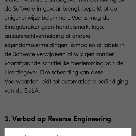
de Software in gevaar brengt, beperkt of op
enigerlei wijze belemmert. Voorts mag de
Eindgebruiker geen handelsmerk, logo,
auteursrechtvermelding of andere
eigendomsvermeldingen, symbolen of labels in
de Software verwijderen of wijzigen zonder
voorafgaande schriftelijke toestemming van de
Licentiegever. Elke schending van deze
Voorwaarden leidt tot automatische beëindiging
van de EULA.
3. Verbod op Reverse Engineering