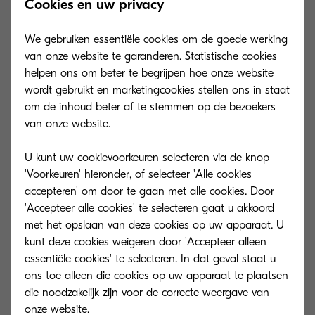
De Eindgebruiker mag de Software niet wijzigen,
Cookies en uw privacy
vertalen, reverse engineeren, decompileren,
We gebruiken essentiële cookies om de goede werking
demonteren of afgeleide werken op basis van de
van onze website te garanderen. Statistische cookies
Software creëren. Elke ongeoorloofde afwijking
helpen ons om beter te begrijpen hoe onze website
van deze voorwaarde leidt tot automatische
wordt gebruikt en marketingcookies stellen ons in staat
om de inhoud beter af te stemmen op de bezoekers
beëindiging van de EULA.
van onze website.
U kunt uw cookievoorkeuren selecteren via de knop
4. Distributie
'Voorkeuren' hieronder, of selecteer 'Alle cookies
accepteren' om door te gaan met alle cookies. Door
'Accepteer alle cookies' te selecteren gaat u akkoord
De Eindgebruiker mag de Software of enig deel
met het opslaan van deze cookies op uw apparaat. U
daarvan, of enige kopie daarvan, niet verhuren,
kunt deze cookies weigeren door 'Accepteer alleen
leasen, uitlenen, verkopen, publiceren,
essentiële cookies' te selecteren. In dat geval staat u
ons toe alleen die cookies op uw apparaat te plaatsen
distribueren of anderszins beschikbaar stellen
die noodzakelijk zijn voor de correcte weergave van
aan derden, waaronder personen binnen of