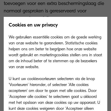
toevoegen voor een extra beschermingslaag die
normaal gesproken is gereserveerd voor
geavanceerde modellen.
Cookies en uw privacy
Geavanceerde MFP's
We gebruiken essentiële cookies om de goede werking
verhogen de productiviteit
van onze website te garanderen. Statistische cookies
helpen ons om beter te begrijpen hoe onze website
wordt gebruikt en marketingcookies stellen ons in staat
Geavanceerde scanfuncties leveren elke keer
om de inhoud beter af te stemmen op de bezoekers
scherpe, heldere beelden. Deze apparaten met
van onze website.
hoge productiviteit zijn eenvoudig te gebruiken
U kunt uw cookievoorkeuren selecteren via de knop
met automatisch dubbelzijdig printen en scannen
'Voorkeuren' hieronder, of selecteer 'Alle cookies
als standaard.
accepteren' om door te gaan met alle cookies. Door
'Accepteer alle cookies' te selecteren gaat u akkoord
Het topmodel, de MA4000wifx, beschikt over een
met het opslaan van deze cookies op uw apparaat. U
4,3” kleurentouchscreen, dual-band draadloos en
kunt deze cookies weigeren door 'Accepteer alleen