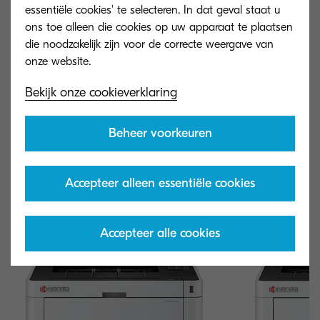
essentiële cookies' te selecteren. In dat geval staat u
HyPAS™-functionaliteit voor eenvoudige
ons toe alleen die cookies op uw apparaat te plaatsen
integratie met Kyocera's Cloud Print & Scan en
die noodzakelijk zijn voor de correcte weergave van
andere toonaangevende
printbeheertoepassingen.
Bekijk onze cookieverklaring
Beheer voorkeuren
Vraag een offerte aan
Accepteer alleen essentiële cookies
Accepteer alle cookies