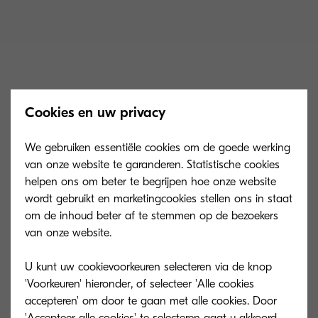
TK-1250
Cookies en uw privacy
We gebruiken essentiële cookies om de goede werking
van onze website te garanderen. Statistische cookies
Capaciteit van de toner is in overeenstemming
helpen ons om beter te begrijpen hoe onze website
wordt gebruikt en marketingcookies stellen ons in staat
met ISO/IEC 19752. De microfijne toner is voor
om de inhoud beter af te stemmen op de bezoekers
3.000 pagina’s A4 en de starttoner voor 1.000
van onze website.
pagina’s A4.
U kunt uw cookievoorkeuren selecteren via de knop
'Voorkeuren' hieronder, of selecteer 'Alle cookies
accepteren' om door te gaan met alle cookies. Door
'Accepteer alle cookies' te selecteren gaat u akkoord