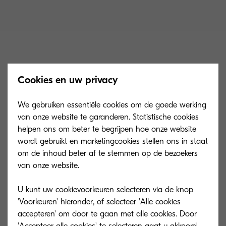
TK-3400
Cookies en uw privacy
We gebruiken essentiële cookies om de goede werking
van onze website te garanderen. Statistische cookies
Capaciteit van de toner is in overeenstemming
helpen ons om beter te begrijpen hoe onze website
wordt gebruikt en marketingcookies stellen ons in staat
met ISO/IEC 19752. Microfijne toner zwart voor
om de inhoud beter af te stemmen op de bezoekers
12.500 pagina’s A4. Startertoner is goed voor
van onze website.
6.000 pagina’s A4.
U kunt uw cookievoorkeuren selecteren via de knop
'Voorkeuren' hieronder, of selecteer 'Alle cookies
accepteren' om door te gaan met alle cookies. Door
'Accepteer alle cookies' te selecteren gaat u akkoord