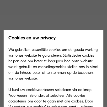
TK-3430
Cookies en uw privacy
We gebruiken essentiële cookies om de goede werking
van onze website te garanderen. Statistische cookies
Capaciteit van de toner is in overeenstemming
helpen ons om beter te begrijpen hoe onze website
wordt gebruikt en marketingcookies stellen ons in staat
met ISO/IEC 19798. Tonerkit: microfijne toner voor
om de inhoud beter af te stemmen op de bezoekers
25.000 pagina’s A4. Capaciteit starttoner is 10.000
van onze website.
pagina’s A4.
U kunt uw cookievoorkeuren selecteren via de knop
'Voorkeuren' hieronder, of selecteer 'Alle cookies
accepteren' om door te gaan met alle cookies. Door
'Accepteer alle cookies' te selecteren gaat u akkoord