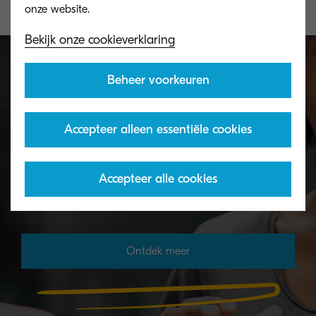
Bekijk onze cookieverklaring
Beheer voorkeuren
Toner recycling programma
Accepteer alleen essentiële cookies
Met het tonerrecyclageprogramma van KYOCERA
kunnen organisaties toners op verschillende
Accepteer alle cookies
manieren retourneren.
Ontdek meer