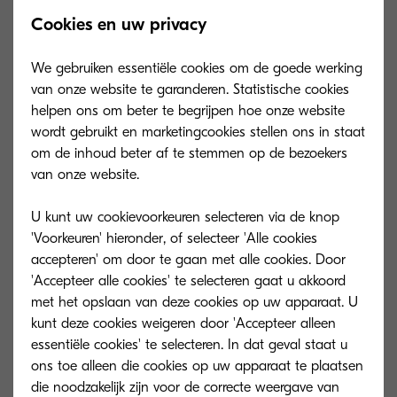
Cookies en uw privacy
We gebruiken essentiële cookies om de goede werking
van onze website te garanderen. Statistische cookies
helpen ons om beter te begrijpen hoe onze website
wordt gebruikt en marketingcookies stellen ons in staat
om de inhoud beter af te stemmen op de bezoekers
van onze website.
U kunt uw cookievoorkeuren selecteren via de knop
'Voorkeuren' hieronder, of selecteer 'Alle cookies
accepteren' om door te gaan met alle cookies. Door
'Accepteer alle cookies' te selecteren gaat u akkoord
TK-5280C
TK-5280K
met het opslaan van deze cookies op uw apparaat. U
kunt deze cookies weigeren door 'Accepteer alleen
Toner cyaan voor 11.000 afdrukken bij 5%
Toner zwart voor
essentiële cookies' te selecteren. In dat geval staat u
dekking (A4)
dekking (A4)
ons toe alleen die cookies op uw apparaat te plaatsen
die noodzakelijk zijn voor de correcte weergave van