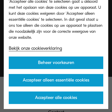
'Accepteer alle cookies' te selecteren gaat u akkoord
met het opslaan van deze cookies op uw apparaat. U
Met het tonerrecyclageprogramma van KYOCERA
kunt deze cookies weigeren door 'Accepteer alleen
kunnen organisaties toners op verschillende
essentiële cookies' te selecteren. In dat geval staat u
manieren retourneren.
ons toe alleen die cookies op uw apparaat te plaatsen
die noodzakelijk zijn voor de correcte weergave van
Ontdek meer
Bekijk onze cookieverklaring
Beheer voorkeuren
Accepteer alleen essentiële cookies
Accepteer alle cookies