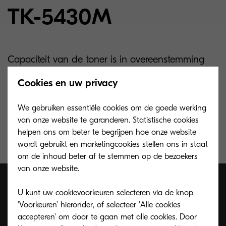
TK-5430M
Capaciteit van de toner is in overeenstemming
met ISO/IEC 19798. De microfijne toner magenta
Cookies en uw privacy
is voor 1.250 pagina’s A4 en de starttoner voor
1.500 pagina’s A4.
We gebruiken essentiële cookies om de goede werking
van onze website te garanderen. Statistische cookies
helpen ons om beter te begrijpen hoe onze website
wordt gebruikt en marketingcookies stellen ons in staat
om de inhoud beter af te stemmen op de bezoekers
van onze website.
U kunt uw cookievoorkeuren selecteren via de knop
'Voorkeuren' hieronder, of selecteer 'Alle cookies
Toner recycling programma
accepteren' om door te gaan met alle cookies. Door