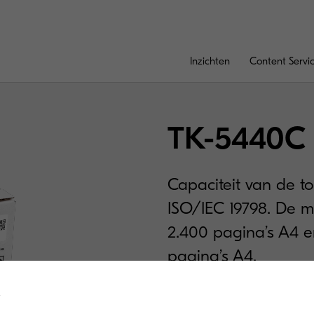
Inzichten
Content Servi
TK-5440C
Capaciteit van de t
ISO/IEC 19798. De mi
2.400 pagina’s A4 e
pagina’s A4.