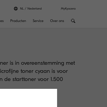
NL
Nederland
MyKyocera
ces
Producten
Service
Over ons
oner is in overeenstemming met
crofijne toner cyaan is voor
n de starttoner voor 1.500