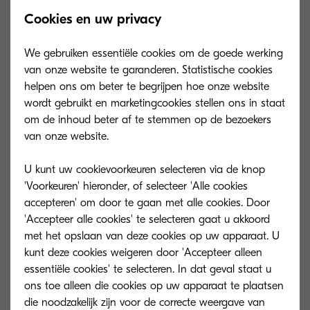
Cookies en uw privacy
We gebruiken essentiële cookies om de goede werking
van onze website te garanderen. Statistische cookies
helpen ons om beter te begrijpen hoe onze website
wordt gebruikt en marketingcookies stellen ons in staat
om de inhoud beter af te stemmen op de bezoekers
van onze website.
U kunt uw cookievoorkeuren selecteren via de knop
'Voorkeuren' hieronder, of selecteer 'Alle cookies
accepteren' om door te gaan met alle cookies. Door
'Accepteer alle cookies' te selecteren gaat u akkoord
TK-8115M
TK-8115Y
met het opslaan van deze cookies op uw apparaat. U
kunt deze cookies weigeren door 'Accepteer alleen
Toner magenta voor 6.000 pagina's bij 5%
Toner geel voor 
essentiële cookies' te selecteren. In dat geval staat u
dekking (A4)
dekking (A4)
ons toe alleen die cookies op uw apparaat te plaatsen
die noodzakelijk zijn voor de correcte weergave van