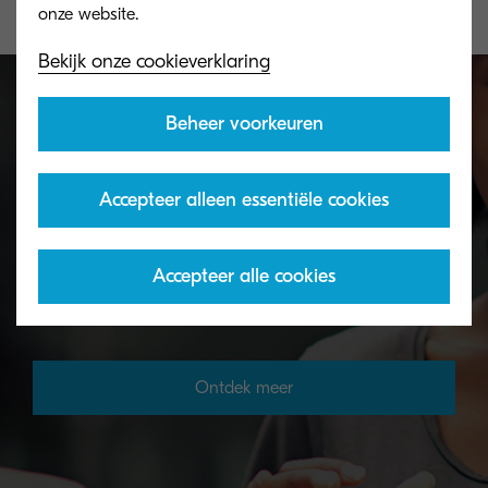
Bekijk onze cookieverklaring
Beheer voorkeuren
Toner recycling programma
Accepteer alleen essentiële cookies
Met het tonerrecyclageprogramma van KYOCERA
kunnen organisaties toners op verschillende
Accepteer alle cookies
manieren retourneren.
Ontdek meer