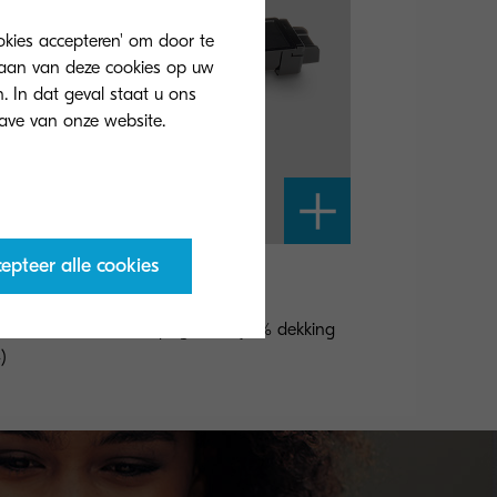
ookies accepteren' om door te
slaan van deze cookies op uw
. In dat geval staat u ons
epteer alle cookies
-8315K
er zwart voor 12.000 pagina's bij 5% dekking
)