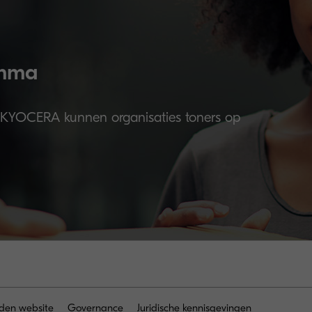
amma
 KYOCERA kunnen organisaties toners op
den website
Governance
Juridische kennisgevingen