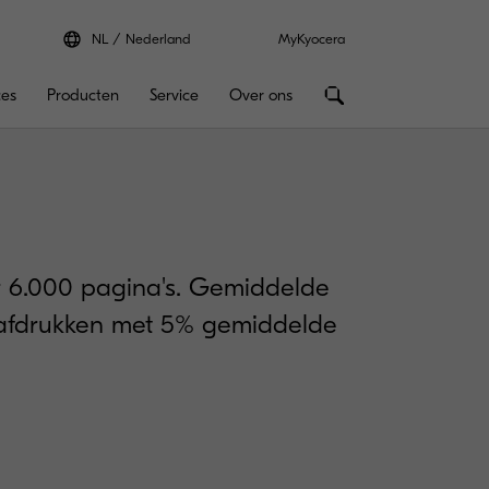
NL
Nederland
MyKyocera
ces
Producten
Service
Over ons
 6.000 pagina's. Gemiddelde
4 afdrukken met 5% gemiddelde