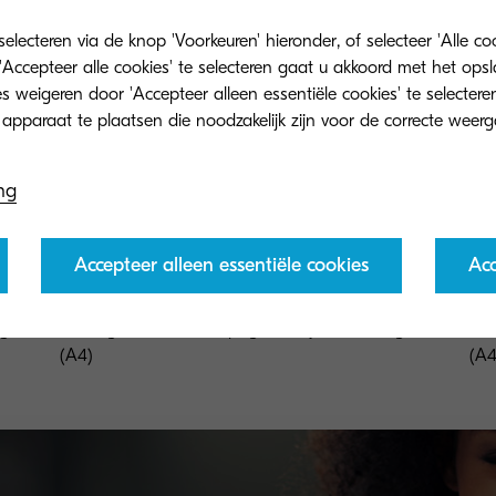
lecteren via de knop 'Voorkeuren' hieronder, of selecteer 'Alle c
'Accepteer alle cookies' te selecteren gaat u akkoord met het op
 weigeren door 'Accepteer alleen essentiële cookies' te selecteren
ng
Accepteer alleen essentiële cookies
Acc
TK-8315Y
TK
ng
Toner geel voor 6.000 pagina's bij 5% dekking
Ton
(A4)
(A4