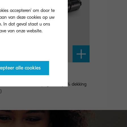
ookies accepteren' om door te
slaan van deze cookies op uw
. In dat geval staat u ons
epteer alle cookies
-8800K
er zwart voor 30.000 pagina's bij 5% dekking
)