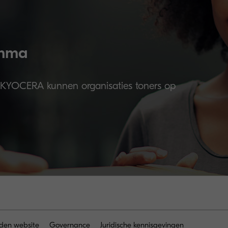
amma
 KYOCERA kunnen organisaties toners op
den website
Governance
Juridische kennisgevingen