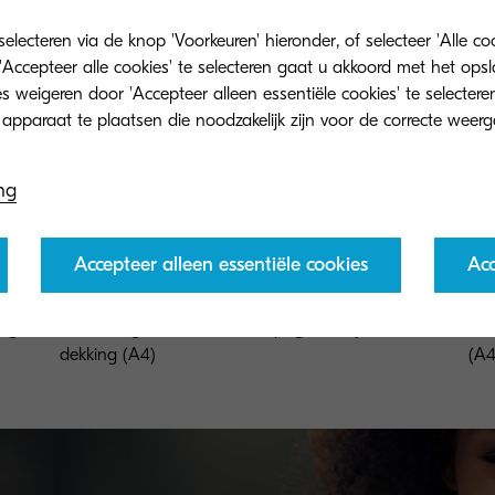
lecteren via de knop 'Voorkeuren' hieronder, of selecteer 'Alle c
'Accepteer alle cookies' te selecteren gaat u akkoord met het op
 weigeren door 'Accepteer alleen essentiële cookies' te selecteren
ng
Accepteer alleen essentiële cookies
Acc
TK-8800M
TK
ing
Toner magenta voor 20.000 pagina's bij 5%
Ton
dekking (A4)
(A4