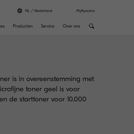
NL
Nederland
MyKyocera
ces
Producten
Service
Over ons
oner is in overeenstemming met
crofijne toner geel is voor
en de starttoner voor 10.000