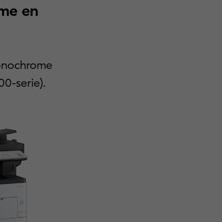
me en
monochrome
00-serie).