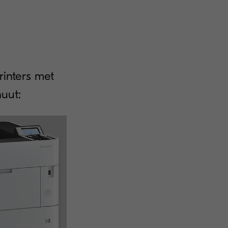
inters met
uut: