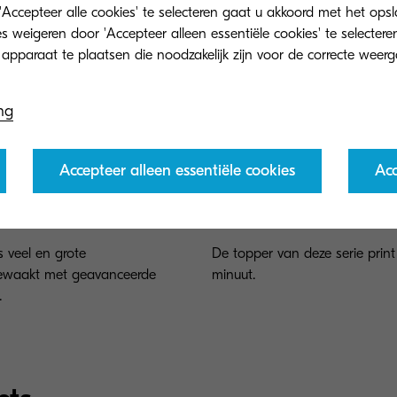
'Accepteer alle cookies' te selecteren gaat u akkoord met het op
 weigeren door 'Accepteer alleen essentiële cookies' te selecteren
ng
Accepteer alleen essentiële cookies
Acc
x
ECOSYS PA6000x
 veel en grote
De topper van deze serie print
bewaakt met geavanceerde
minuut.
.