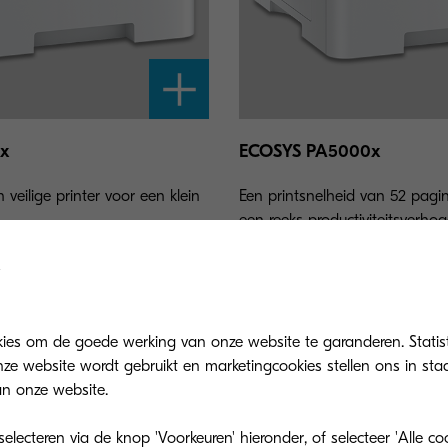
x
ECOSYS PA5000x
veilige printer voor een klein
Een printsnelheid van 52 pagi
een reeks productiviteitsverhog
kies om de goede werking van onze website te garanderen. Statis
ze website wordt gebruikt en marketingcookies stellen ons in sta
n onze website.
lecteren via de knop 'Voorkeuren' hieronder, of selecteer 'Alle c