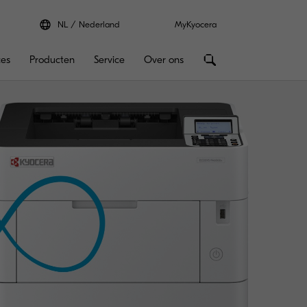
NL
Nederland
MyKyocera
ces
Producten
Service
Over ons