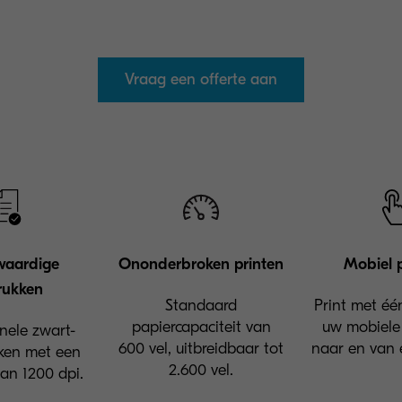
Vraag een offerte aan
aardige
Ononderbroken printen
Mobiel 
rukken
Standaard
Print met één
papiercapaciteit van
uw mobiele
onele zwart-
600 vel, uitbreidbaar tot
naar en van e
ken met een
2.600 vel.
van 1200 dpi.