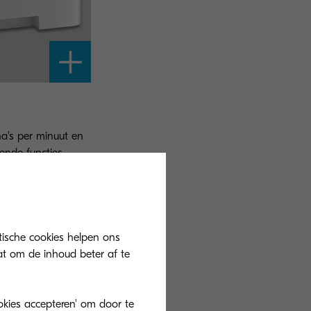
na's per minuut en
ende functies.
tische cookies helpen ons
at om de inhoud beter af te
ookies accepteren' om door te