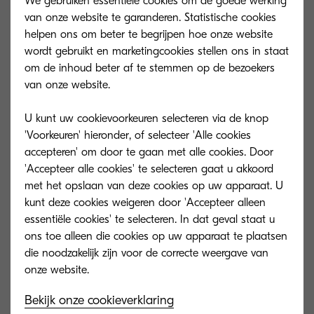
We gebruiken essentiële cookies om de goede werking
van onze website te garanderen. Statistische cookies
helpen ons om beter te begrijpen hoe onze website
wordt gebruikt en marketingcookies stellen ons in staat
Algemeen type
om de inhoud beter af te stemmen op de bezoekers
van onze website.
A3 monochrome printer
U kunt uw cookievoorkeuren selecteren via de knop
Motorsnelheid
'Voorkeuren' hieronder, of selecteer 'Alle cookies
accepteren' om door te gaan met alle cookies. Door
Tot 40/22 A4 / A3-pagina’s per minuut
'Accepteer alle cookies' te selecteren gaat u akkoord
met het opslaan van deze cookies op uw apparaat. U
Opwarmtijd
kunt deze cookies weigeren door 'Accepteer alleen
Circa 18 seconden na inschakeling
essentiële cookies' te selecteren. In dat geval staat u
ons toe alleen die cookies op uw apparaat te plaatsen
die noodzakelijk zijn voor de correcte weergave van
Stroomverbruik
Printen: 642 W Stand-by: 11 W
Energiespaarstand (ECOpower): 0,5 W
Bekijk onze cookieverklaring