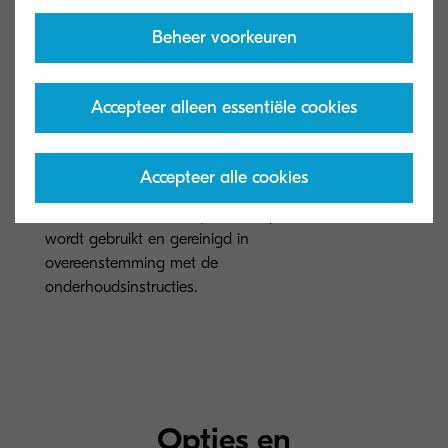
Gemiddeld stroomverbruik (TEC): 1,90
kWh/week
Beheer voorkeuren
Garantie
Accepteer alleen essentiële cookies
Standaard 1 jaar garantie. KYOCERA
geeft op de drums en developers een
garantie van 3 jaar of maximaal 500.000
Accepteer alle cookies
pagina’s (afhankelijk van welke situatie
zich het eerst voordoet), mits de printer
wordt gebruikt en gereinigd in
overeenstemming met de
onderhoudsinstructies.
Opties en