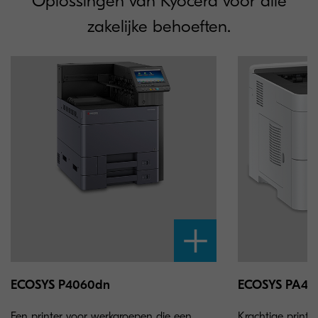
Oplossingen van Kyocera voor alle
zakelijke behoeften.
ECOSYS P4060dn
ECOSYS PA45
Een printer voor werkgroepen die een
Krachtige print