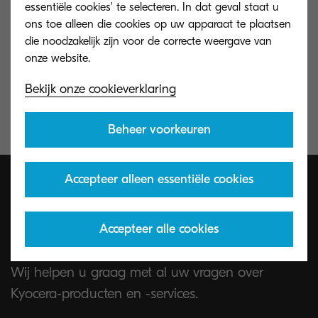
essentiële cookies' te selecteren. In dat geval staat u
ons toe alleen die cookies op uw apparaat te plaatsen
die noodzakelijk zijn voor de correcte weergave van
Infosheet-Scannen-naar-Legal-technisch-document.pdf
(Infosheet-Scannen-naar-Legal-technisch-document.pdf)
Bekijk onze cookieverklaring
1 MB | PDF
Beheer voorkeuren
Accepteer alleen essentiële cookies
Neem contact met ons op.
Accepteer alle cookies
Wij helpen u graag met al uw vragen over
Kyocera-producten en -services.