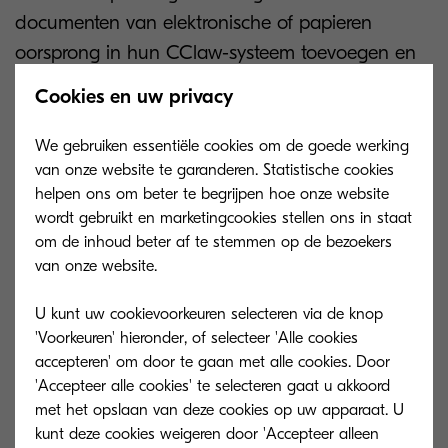
documenten van elektronische of papieren
oorsprong in hun CClaw-systeem toevoegen en
zijn deze direct beschikbaar voor de gehele
Cookies en uw privacy
organisatie.
We gebruiken essentiële cookies om de goede werking
Versnel uw bedrijfsprocessen, verlaag uw
van onze website te garanderen. Statistische cookies
operationele kosten en het risico op verloren of
helpen ons om beter te begrijpen hoe onze website
wordt gebruikt en marketingcookies stellen ons in staat
zoekgeraakte documenten.
om de inhoud beter af te stemmen op de bezoekers
van onze website.
Download documentatie
U kunt uw cookievoorkeuren selecteren via de knop
'Voorkeuren' hieronder, of selecteer 'Alle cookies
accepteren' om door te gaan met alle cookies. Door
Infosheet-scannen-naar-CCLaw.pdf (Infosheet-scannen-
'Accepteer alle cookies' te selecteren gaat u akkoord
naar-CCLaw.pdf)
met het opslaan van deze cookies op uw apparaat. U
kunt deze cookies weigeren door 'Accepteer alleen
694 KB | PDF