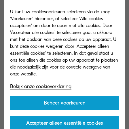
Secure print release, om te voorkomen
dat documenten onbeheerd blijven
U kunt uw cookievoorkeuren selecteren via de knop
liggen
'Voorkeuren' hieronder, of selecteer 'Alle cookies
accepteren' om door te gaan met alle cookies. Door
Versleutelde data en
'Accepteer alle cookies' te selecteren gaat u akkoord
informatiebeveiliging
met het opslaan van deze cookies op uw apparaat. U
kunt deze cookies weigeren door 'Accepteer alleen
Compliance met erkende
essentiële cookies' te selecteren. In dat geval staat u
beveiligingsstandaarden zoals FIPS
ons toe alleen die cookies op uw apparaat te plaatsen
140-3
die noodzakelijk zijn voor de correcte weergave van
Deze functies zorgen ervoor dat informatie wordt
Bekijk onze cookieverklaring
beschermd vanaf het moment van scannen tot
aan het vrijgeven van het document.
Beheer voorkeuren
Accepteer alleen essentiële cookies