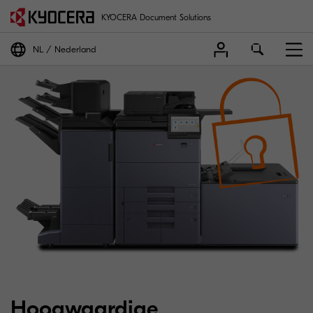
KYOCERA Document Solutions
NL
Nederland
Veilig en razendsnel A
Hoogwaardige