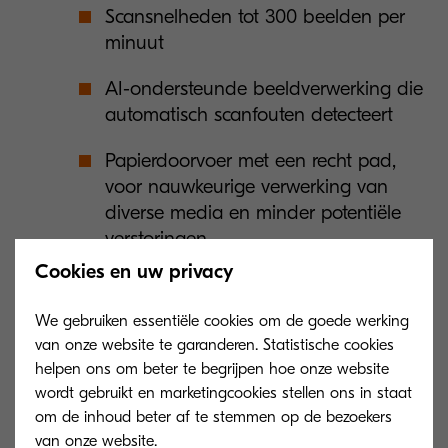
Scansnelheden tot 300 beelden per
minuut
AI-ondersteunde beeldverwerking die
automatisch scanfouten detecteert
Papierdoorvoer met een recht pad,
voor nauwkeurige verwerking van
diverse media en minder potentiële
verstoringen
Cookies en uw privacy
Beveiligingsfuncties
We gebruiken essentiële cookies om de goede werking
van onze website te garanderen. Statistische cookies
helpen ons om beter te begrijpen hoe onze website
Veilige gebruikersauthenticatie, inclusief
wordt gebruikt en marketingcookies stellen ons in staat
kaart- en pincode-opties
om de inhoud beter af te stemmen op de bezoekers
van onze website.