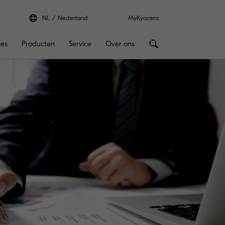
NL
Nederland
MyKyocera
ces
Producten
Service
Over ons