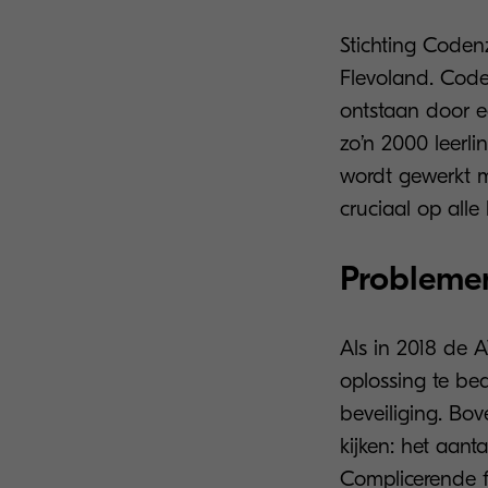
Stichting Codenz
Flevoland. Code
ontstaan door e
zo’n 2000 leerli
wordt gewerkt me
cruciaal op alle
Probleme
Als in 2018 de
oplossing te be
beveiliging. Bov
kijken: het aant
Complicerende f