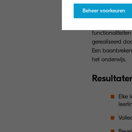
om te printen. 
de machine.
Beheer voorkeuren
Dankzij de sli
functionaliteite
gerealiseerd doo
Een baanbrekend
het onderwijs.
Resultate
Elke 
leerl
Volle
Bevei