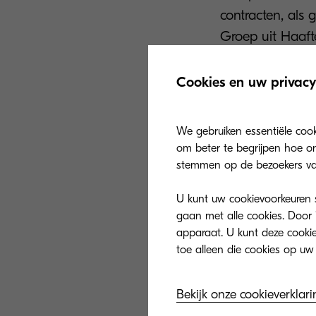
contracten, als 
Groep uit Haaf
Oplossin
Cookies en uw privacy
Na een grondige
We gebruiken essentiële coo
maatwerkoploss
om beter te begrijpen hoe on
stemmen op de bezoekers va
drie verschillen
De operatie vin
U kunt uw cookievoorkeuren se
onderwijssoftw
gaan met alle cookies. Door 
Uitdaging is da
apparaat. U kunt deze cookies
op locatie hebb
aangezien deze o
Bekijk onze cookieverklari
loggen voortaan