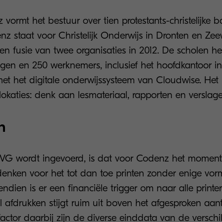
 vormt het bestuur over tien protestants-christelijke b
nz staat voor Christelijk Onderwijs in Dronten en Zee
en fusie van twee organisaties in 2012. De scholen he
ngen en 250 werknemers, inclusief het hoofdkantoor in
t het digitale onderwijssysteem van Cloudwise. Het pr
 lokaties: denk aan lesmateriaal, rapporten en verslag
n
 AVG wordt ingevoerd, is dat voor Codenz het momen
denken voor het tot dan toe printen zonder enige vo
endien is er een financiële trigger om naar alle printe
al afdrukken stijgt ruim uit boven het afgesproken aant
actor daarbij zijn de diverse einddata van de verschi