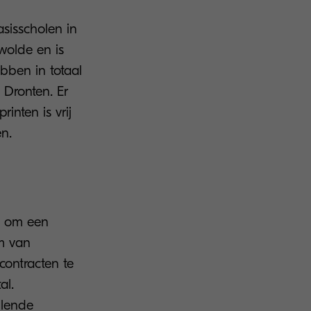
asisscholen in
wolde en is
bben in totaal
 Dronten. Er
inten is vrij
en.
t om een
rm van
rcontracten te
al.
llende