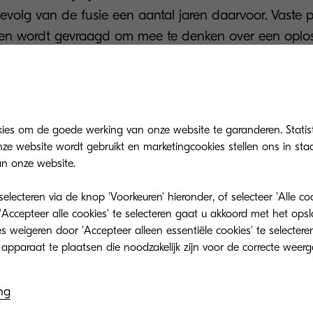
gevolg van de fusie een aantal jaren daarvoor. Vaste 
ten wordt gevraagd om mee te denken over een oplos
g
 analyse van alle scholen kiest ISO Groep voor een
kies om de goede werking van onze website te garanderen. Statis
ing waarbij drie soorten KYOCERA-machines worden 
ze website wordt gebruikt en marketingcookies stellen ons in sta
n onze website.
de prestatieniveaus, afhankelijk van printvolume en lee
dt plaats in nauwe samenwerking met Cloudwise, zo
lecteren via de knop 'Voorkeuren' hieronder, of selecteer 'Alle c
are en de
multifunctionals
vlekkeloos met elkaar comm
'Accepteer alle cookies' te selecteren gaat u akkoord met het op
t de scholen volledig in de cloud werken en dus geen
 weigeren door 'Accepteer alleen essentiële cookies' te selecteren
en. Voor het inzicht in het printgedrag wordt gekozen
plossing het beste aansluit bij het werken in de clo
ng
 persoonlijk in, en kunnen leerlingen van hieruit to