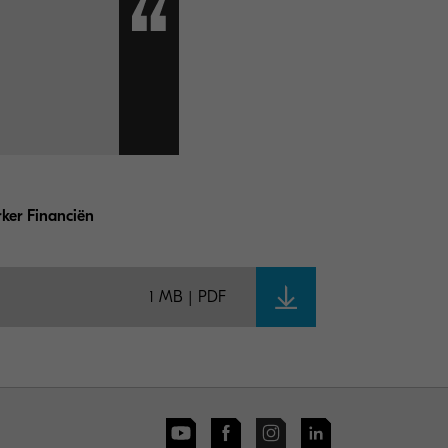
rker Financiën
1 MB | PDF