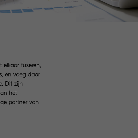
 elkaar fuseren,
s
, en voeg daar
 Dit zijn
van het
nge partner van