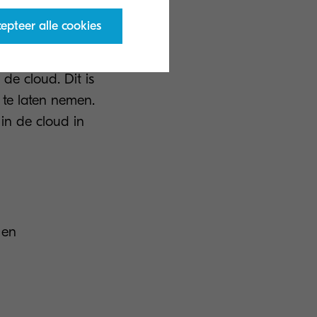
van een code op
epteer alle cookies
le
 de cloud. Dit is
 te laten nemen.
in de cloud in
 en