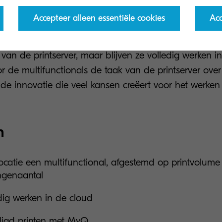
De prints kunnen worden afgehaald na het intoetsen 
Accepteer alleen essentiële cookies
Acc
mme oplossing van ISO Groep behouden de scholen al
n van de printserver, maar blijven ze volledig werken in
r de multifunctionals de taak van de printserver over
e innovatie die veel kansen creëert voor het werken 
n
locatie een multifunctional, afgestemd op printvolume
ingenaantal
dig werken in de cloud
ligd printen met MyQ