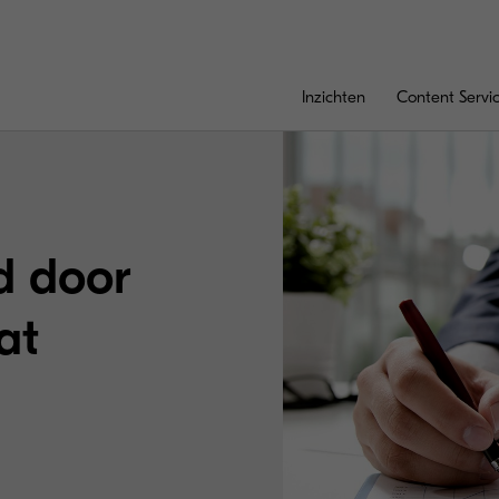
Inzichten
Content Servi
d door
at