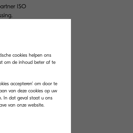
partner ISO
sing.
tische cookies helpen ons
ingezet met
at om de inhoud beter af te
rlingenaantal.
dat de
ookies accepteren' om door te
uniceren.
slaan van deze cookies op uw
 servers meer
. In dat geval staat u ons
 voor
PaperCut
,
ud. Leraren
estemming geven