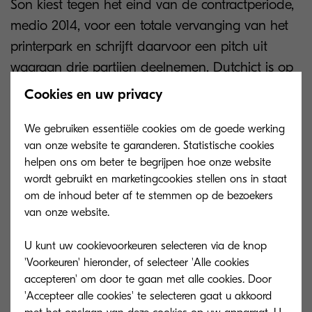
Son kiest tegen het eind van de contractperiode,
medio 2014, voor een totale vervanging van het
printerpark en schrijft daarvoor een pitch uit
waaraan drie partijen deelnemen. Dutchict is op
dat moment al ICT-partner van Decor Son en
Cookies en uw privacy
doet mee aan de pitch namens haar
voorkeursmerk KYOCERA.
We gebruiken essentiële cookies om de goede werking
van onze website te garanderen. Statistische cookies
helpen ons om beter te begrijpen hoe onze website
Oplossing
wordt gebruikt en marketingcookies stellen ons in staat
om de inhoud beter af te stemmen op de bezoekers
van onze website.
Dutchict en KYOCERA komen als beste uit de
bus, en de keuze valt dan ook op deze
U kunt uw cookievoorkeuren selecteren via de knop
combinatie. Twee factoren geven hierbij de
'Voorkeuren' hieronder, of selecteer 'Alle cookies
accepteren' om door te gaan met alle cookies. Door
doorslag: de eigen ervaring met een opgestelde
'Accepteer alle cookies' te selecteren gaat u akkoord
proefmachine, en de vele positieve ervaringen