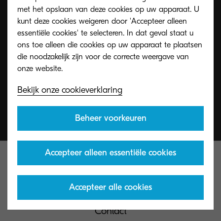
Onze productspecialisten staan klaar om u te
met het opslaan van deze cookies op uw apparaat. U
kunt deze cookies weigeren door 'Accepteer alleen
helpen bij het succesvol implementeren van
essentiële cookies' te selecteren. In dat geval staat u
cloudtechnologie.
ons toe alleen die cookies op uw apparaat te plaatsen
die noodzakelijk zijn voor de correcte weergave van
Neem contact op
Bekijk onze cookieverklaring
Beheer voorkeuren
Accepteer alleen essentiële cookies
Accepteer alle cookies
Contact