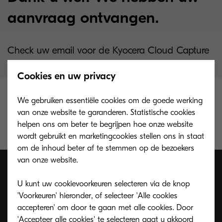
aanvraag ontvangen.
Check uw email voor de Kyocera Cloud Capture
(KCC) brochure link.
Cookies en uw privacy
We gebruiken essentiële cookies om de goede werking
We hopen dat deze KCC-productbrochure u
van onze website te garanderen. Statistische cookies
helpt om het maximale uit onze cloudgebaseerde
helpen ons om beter te begrijpen hoe onze website
oplossing voor documentcapturing te halen.
wordt gebruikt en marketingcookies stellen ons in staat
om de inhoud beter af te stemmen op de bezoekers
van onze website.
U kunt uw cookievoorkeuren selecteren via de knop
Digitaliseren in de cloud!
'Voorkeuren' hieronder, of selecteer 'Alle cookies
accepteren' om door te gaan met alle cookies. Door
'Accepteer alle cookies' te selecteren gaat u akkoord