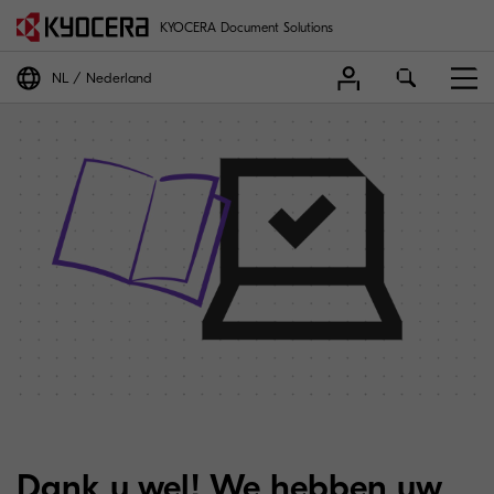
KYOCERA Document Solutions
NL
Nederland
Dank u wel! We hebben uw