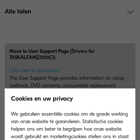
Alle talen
Move to User Support Page (Drivers for
TASKALFAMZ2501CI)
Click here to download
The User Support Page provides information on setup
methods, DVD contents, consumable replacement
procedures, and more. Please access the page to
Cookies en uw privacy
download DVD contents such as Drivers, Utilities, and
User Manuals.
We gebruiken essentiële cookies om de goede werking
1 MB
PDF
van onze website te garanderen. Statistische cookies
helpen ons om beter te begrijpen hoe onze website
wordt gebruikt en marketingcookies stellen ons in staat