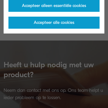
Global download center
Gebruikte ton
Accepteer alleen essentiële cookies
Download printerdrivers, hulpprogramma's
Wij recyclen uw 
en handleidingen.
op een verantwo
Accepteer alle cookies
Heeft u hulp nodig met uw
product?
Neem dan contact met ons op. Ons team helpt u
ieder probleem op te lossen.