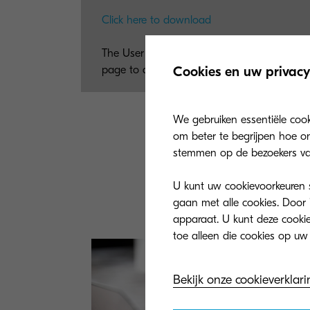
Click here to download
The User Support Page provides informatio
Cookies en uw privacy
page to download DVD contents such as Driv
We gebruiken essentiële coo
om beter te begrijpen hoe on
stemmen op de bezoekers va
U kunt uw cookievoorkeuren se
gaan met alle cookies. Door 
apparaat. U kunt deze cookies
Bekijk onze cookieverklari