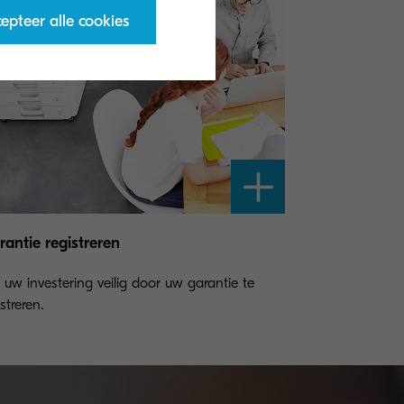
epteer alle cookies
antie registreren
l uw investering veilig door uw garantie te
streren.