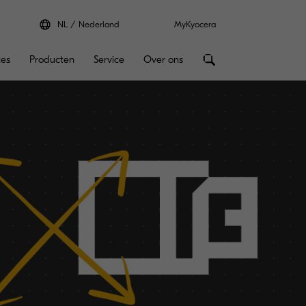
NL
Nederland
MyKyocera
ces
Producten
Service
Over ons