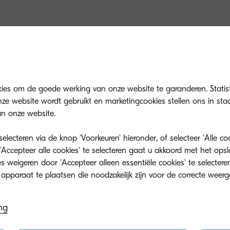
n on setup methods, DVD contents, consumable replacement proce
ers, Utilities, and User Manuals.
kies om de goede werking van onze website te garanderen. Statis
ze website wordt gebruikt en marketingcookies stellen ons in sta
n onze website.
Niet gevonden wat u zocht?
lecteren via de knop 'Voorkeuren' hieronder, of selecteer 'Alle c
'Accepteer alle cookies' te selecteren gaat u akkoord met het op
Kijk dan op het Global download center
 weigeren door 'Accepteer alleen essentiële cookies' te selecteren
ng