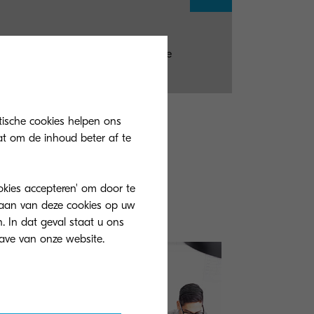
dures, and more. Please access the
tische cookies helpen ons
at om de inhoud beter af te
ookies accepteren' om door te
slaan van deze cookies op uw
. In dat geval staat u ons