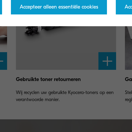
Accepteer alleen essentiële cookies
Acc
Gebruikte toner retourneren
Gar
Wij recyclen uw gebruikte Kyocera-toners op een
Ste
verantwoorde manier.
regi