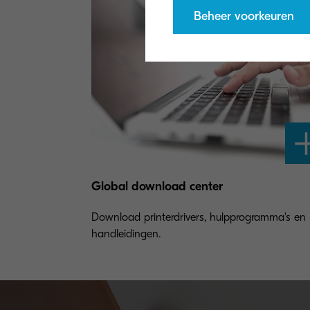
Beheer voorkeuren
Global download center
Download printerdrivers, hulpprogramma's en
handleidingen.