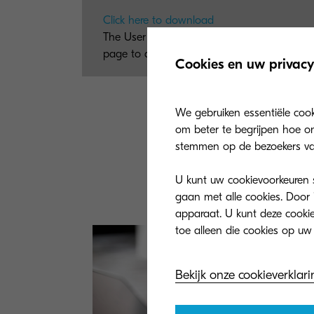
Click here to download
The User Support Page provides informatio
page to download DVD contents such as Driv
Cookies en uw privacy
We gebruiken essentiële coo
om beter te begrijpen hoe on
stemmen op de bezoekers va
U kunt uw cookievoorkeuren se
gaan met alle cookies. Door 
apparaat. U kunt deze cookies
Bekijk onze cookieverklari