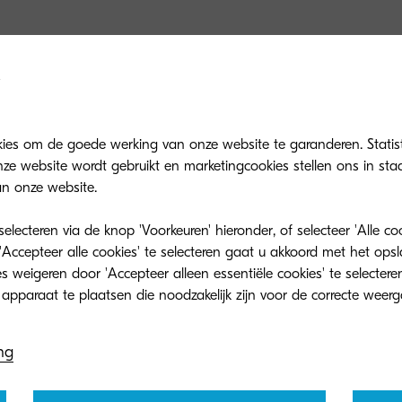
n on setup methods, DVD contents, consumable replacement proce
ers, Utilities, and User Manuals.
kies om de goede werking van onze website te garanderen. Statis
ze website wordt gebruikt en marketingcookies stellen ons in sta
Niet gevonden wat u zocht?
n onze website.
lecteren via de knop 'Voorkeuren' hieronder, of selecteer 'Alle c
Kijk dan op het Global download center
'Accepteer alle cookies' te selecteren gaat u akkoord met het op
 weigeren door 'Accepteer alleen essentiële cookies' te selecteren
ng