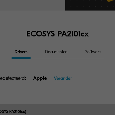
ECOSYS PA2101cx
Drivers
Documenten
Software
detecteerd:
Apple
Verander
OSYS PA2101cx)