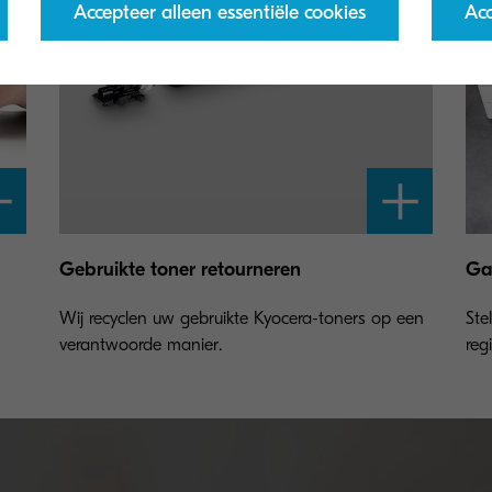
Accepteer alleen essentiële cookies
Acc
Gebruikte toner retourneren
Gar
Wij recyclen uw gebruikte Kyocera-toners op een
Ste
verantwoorde manier.
regi