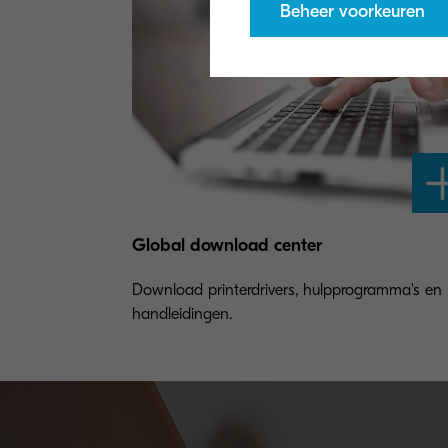
Beheer voorkeuren
Global download center
Download printerdrivers, hulpprogramma's en
handleidingen.