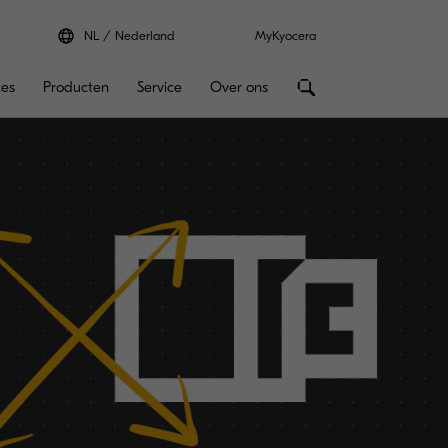
NL
Nederland
MyKyocera
ces
Producten
Service
Over ons