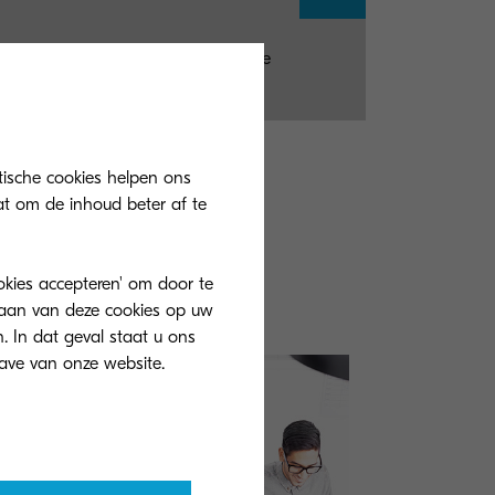
dures, and more. Please access the
tische cookies helpen ons
at om de inhoud beter af te
ookies accepteren' om door te
slaan van deze cookies op uw
. In dat geval staat u ons