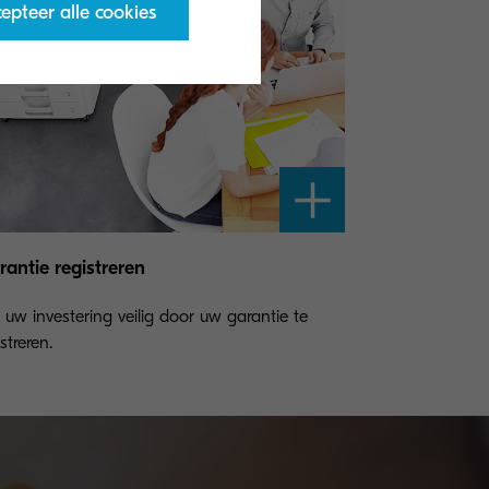
epteer alle cookies
antie registreren
l uw investering veilig door uw garantie te
streren.