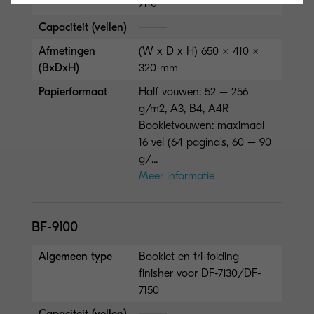
7110
Capaciteit (vellen)
Afmetingen
(W x D x H) 650 × 410 ×
(BxDxH)
320 mm
Papierformaat
Half vouwen: 52 – 256
g/m2, A3, B4, A4R
Bookletvouwen: maximaal
16 vel (64 pagina's, 60 – 90
g/...
Meer informatie
BF-9100
Algemeen type
Booklet en tri-folding
finisher voor DF-7130/DF-
7150
Capaciteit (vellen)