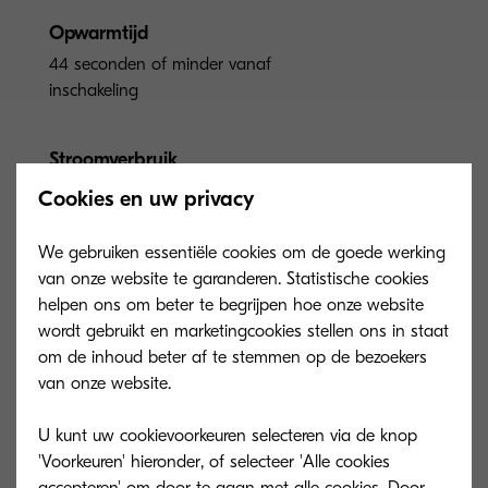
Opwarmtijd
44 seconden of minder vanaf
inschakeling
Stroomverbruik
kopiëren/printen: zwart-wit 1.310 W/ kleur
Cookies en uw privacy
1.360 W spaarstand: 110 W stand-by: 120
W slaapstand: 1 W
We gebruiken essentiële cookies om de goede werking
van onze website te garanderen. Statistische cookies
helpen ons om beter te begrijpen hoe onze website
wordt gebruikt en marketingcookies stellen ons in staat
om de inhoud beter af te stemmen op de bezoekers
van onze website.
Opties en
U kunt uw cookievoorkeuren selecteren via de knop
verbruiksartikelen
'Voorkeuren' hieronder, of selecteer 'Alle cookies
accepteren' om door te gaan met alle cookies. Door