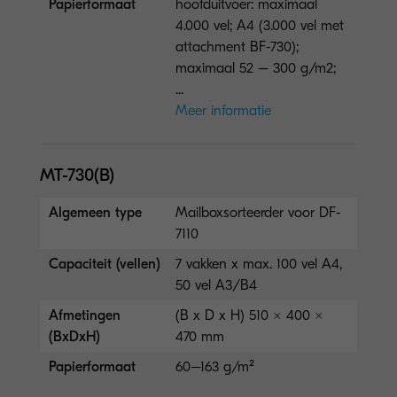
Papierformaat
hoofduitvoer: maximaal
4.000 vel; A4 (3.000 vel met
attachment BF-730);
maximaal 52 – 300 g/m2;
...
Meer informatie
MT-730(B)
Algemeen type
Mailboxsorteerder voor DF-
7110
Capaciteit (vellen)
7 vakken x max. 100 vel A4,
50 vel A3/B4
Afmetingen
(B x D x H) 510 × 400 ×
(BxDxH)
470 mm
Papierformaat
60–163 g/m²