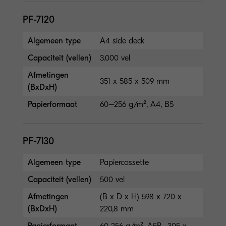
PF-7120
Algemeen type
A4 side deck
Capaciteit (vellen)
3.000 vel
Afmetingen
351 x 585 x 509 mm
(BxDxH)
Papierformaat
60–256 g/m², A4, B5
PF-7130
Algemeen type
Papiercassette
Capaciteit (vellen)
500 vel
Afmetingen
(B x D x H) 598 x 720 x
(BxDxH)
220,8 mm
Papierformaat
60-256 g/m², A5R–305 x