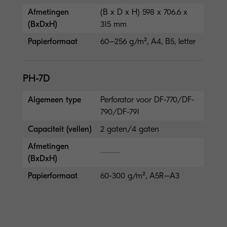
Afmetingen
(B x D x H) 598 x 706.6 x
(BxDxH)
315 mm
Papierformaat
60–256 g/m², A4, B5, letter
PH-7D
Algemeen type
Perforator voor DF-770/DF-
790/DF-791
Capaciteit (vellen)
2 gaten/4 gaten
Afmetingen
(BxDxH)
Papierformaat
60-300 g/m², A5R–A3