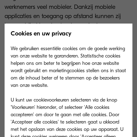
werknemers veel mobieler. Dankzij mobiele
applicaties en toegang op afstand kunnen zij
immers bij al hun bestanden, ook als ze
Cookies en uw privacy
onderweg zijn.
We gebruiken essentiële cookies om de goede werking
van onze website te garanderen. Statistische cookies
helpen ons om beter te begrijpen hoe onze website
wordt gebruikt en marketingcookies stellen ons in staat
om de inhoud beter af te stemmen op de bezoekers
van onze website.
U kunt uw cookievoorkeuren selecteren via de knop
'Voorkeuren' hieronder, of selecteer 'Alle cookies
accepteren' om door te gaan met alle cookies. Door
'Accepteer alle cookies' te selecteren gaat u akkoord
met het opslaan van deze cookies op uw apparaat. U
Slechts 22% van de organisaties is bekend met
kunt deze cookies weigeren door 'Accepteer alleen