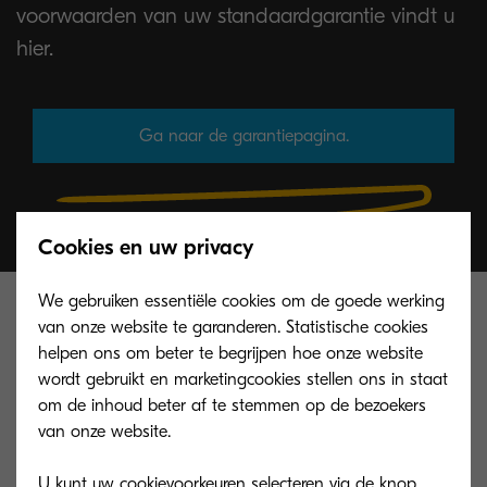
voorwaarden van uw standaardgarantie vindt u
hier.
Ga naar de garantiepagina.
Cookies en uw privacy
We gebruiken essentiële cookies om de goede werking
Opties en
van onze website te garanderen. Statistische cookies
helpen ons om beter te begrijpen hoe onze website
verbruiksartikelen
wordt gebruikt en marketingcookies stellen ons in staat
om de inhoud beter af te stemmen op de bezoekers
van onze website.
Opties voor papierverwerking
U kunt uw cookievoorkeuren selecteren via de knop