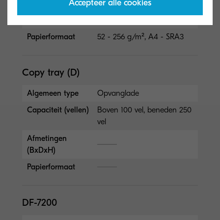
Accepteer alle cookies
Afmetingen
(BxDxH)
Papierformaat
52 - 256 g/m², A4 - SRA3
Copy tray (D)
Algemeen type
Opvanglade
Capaciteit (vellen)
Boven 100 vel, beneden 250
vel
Afmetingen
(BxDxH)
Papierformaat
DF-7200