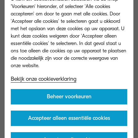
'Voorkeuren' hieronder, of selecteer 'Alle cookies
Banner Guide 12
accepteren' om door te gaan met alle cookies. Door
'Accepteer alle cookies' te selecteren gaat u akkoord
Algemeen type
Bannerpapiergeleider
met het opslaan van deze cookies op uw apparaat. U
kunt deze cookies weigeren door 'Accepteer alleen
Capaciteit (vellen)
10 vel
essentiële cookies' te selecteren. In dat geval staat u
Afmetingen
ons toe alleen die cookies op uw apparaat te plaatsen
(BxDxH)
die noodzakelijk zijn voor de correcte weergave van
Papierformaat
Breedte: 210 - 330,2 mm,
lengte: 900 - 1.220 mm
Bekijk onze cookieverklaring
BF-7200
Beheer voorkeuren
Algemeen type
booklet finisher en tri-
folding voor DF-7200 / DF-
Accepteer alleen essentiële cookies
7210
Capaciteit (vellen)
20 vel