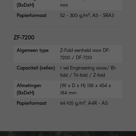
(BxDxH)
mm
Papierformaat
52 - 300 g/m², A5 - SRA3
ZF-7200
Algemeen type
Z-Fold eenheid voor DF-
7200 / DF-7210
Capaciteit (vellen)
1 vel Engineering vouw/ Bi-
fold / Tri-fold / Z-fold
Afmetingen
(W x D x H) 158 x 454 x
(BxDxH)
184 mm
Papierformaat
64-105 g/m², A4R - A3