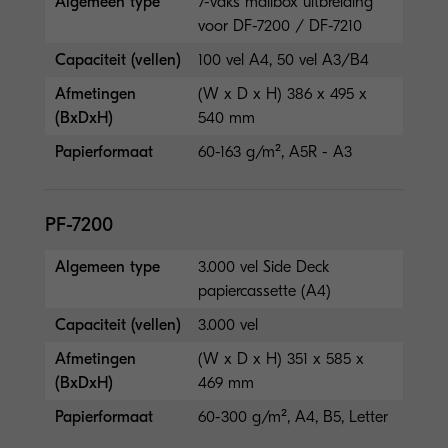
Algemeen type
7-vaks mailbox uitbreiding
voor DF-7200 / DF-7210
Capaciteit (vellen)
100 vel A4, 50 vel A3/B4
Afmetingen
(W x D x H) 386 x 495 x
(BxDxH)
540 mm
Papierformaat
60-163 g/m², A5R - A3
PF-7200
Algemeen type
3.000 vel Side Deck
papiercassette (A4)
Capaciteit (vellen)
3.000 vel
Afmetingen
(W x D x H) 351 x 585 x
(BxDxH)
469 mm
Papierformaat
60-300 g/m², A4, B5, Letter